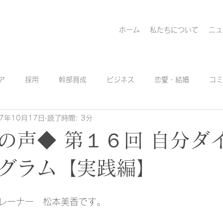
ホーム
私たちについて
ニュ
ア
採用
幹部育成
ビジネス
恋愛・結婚
コミ
17年10月17日
読了時間: 3分
ーダー育成
SDGs活動
セミナー活動
コラム
の声◆ 第１６回 自分ダ
グラム【実践編】
レーナー　松本美香です。