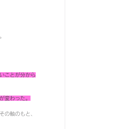
。
いことが分から
が変わった。
その軸のもと、