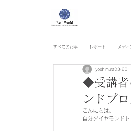
すべての記事
レポート
メディ
yoshimura03
20
すぐに役立つ自分への質問
リ
◆受講者
ンドプロ
こんにちは。
自分ダイヤモンドト