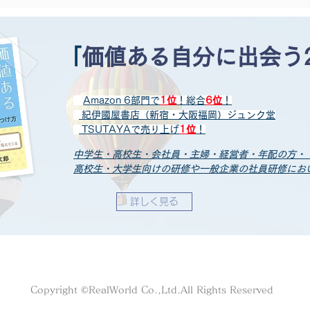
「
価値ある自分に出会う
Amazon 6部門で
1位
！総合
6位
！
紀伊國屋書店（新宿・大阪福岡）
ジュンク堂
T
SUTAYAで売り上げ
1
位
！
中学生・高校生・会社員・主婦・経営者・年配の方・
高校生・大学生向けの研修や一般企業の社員研修にお
詳しく見る
Copyright ©RealWorld Co.,Ltd.All Rights Reserved