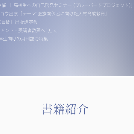
催 「 高校生への自己啓発セミナー (ブルーバードプロジェクト)
ルショウ出展「テーマ:医療関係者に向けた人材育成教育」
の質問」出版講演会
ライアント・受講者数延べ1万人
年生向けの月刊誌で特集
​書籍紹介