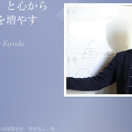
」と心から
を増やす
e Toyoda
生命保険会社、学校法人…他