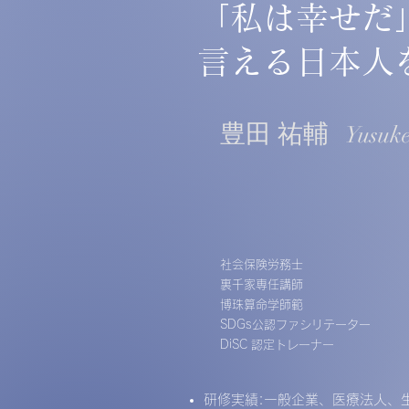
​「
私は幸せだ
言える日本人
豊田 祐輔
Yusuk
社会保険労務士
裏千家専任講師
博珠算命学師範
SDGs公認ファシリテーター
DiSC 認定トレーナー
研修実績:一般企業、医療法人、