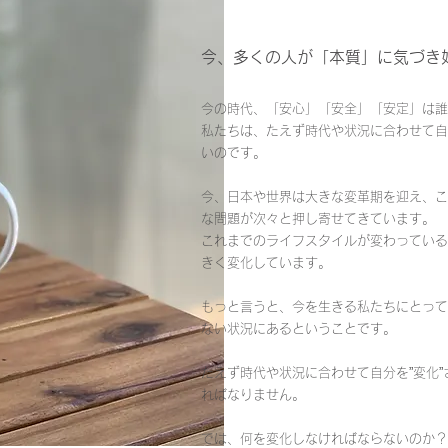
今、多くの人が
​「本質」に気づき
今の時代、「安心」「安全」「安定」は誰
私たちは、たえず時代や状況に合わせて自
いのです。
今、日本や世界は大きな変革期を迎え、こ
な問題が次々と押し寄せてきています。
これまでのライフスタイルが変わっている
きく変化しています。
もっと言うと、今を生きる私たちにとって
ない状況にあるということです。
たえず時代や状況に合わせて自分を”変化
ればなりません。
では、何を変化しなければならないのか？