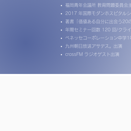
福岡青年会議所 教育問題委員会主
2017 年国際モダンホスピタ
著書「価値ある自分に出会う20
年間セミナー回数 120 回/ク
ベネッセコーポレーション中学1
九州朝日放送アサデス。出演
crossFM ラジオゲスト出演